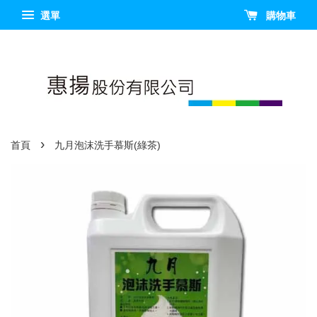
選單
購物車
›
首頁
九月泡沫洗手慕斯(綠茶)