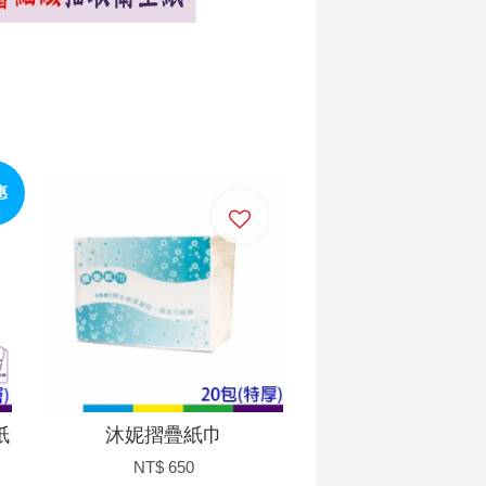
惠
加入購物車
紙
沐妮摺疊紙巾
NT$ 650