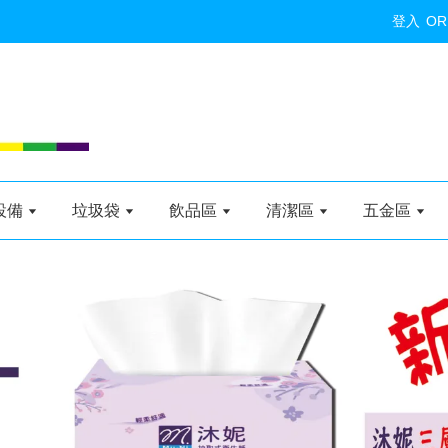
登入
OR
設備
垃圾袋
飲品區
清潔區
五金區