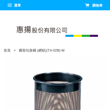
選單
購物車
›
首頁
圓形垃圾桶 (網狀)(T4-02B)-M