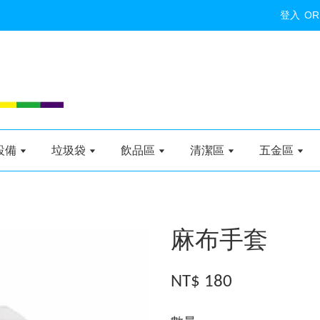
登入
OR
設備
垃圾袋
飲品區
清潔區
五金區
麻布手套
NT$ 180