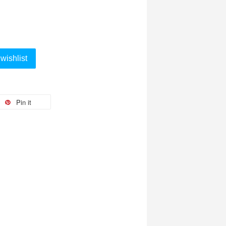
wishlist
Pin it