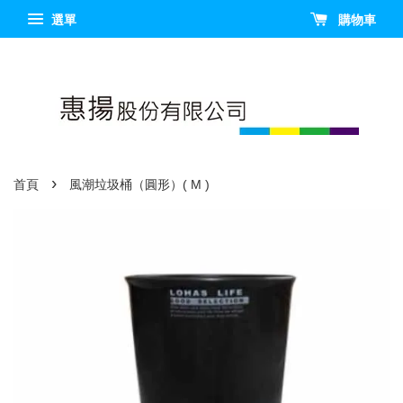
選單
購物車
›
首頁
風潮垃圾桶（圓形）( M )