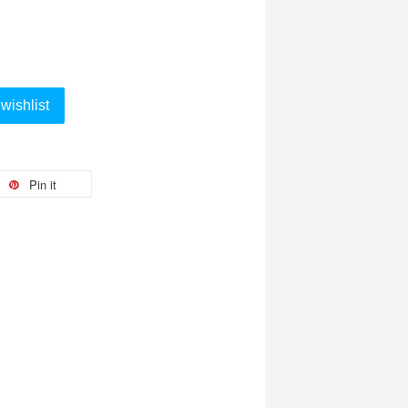
wishlist
Pin it