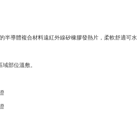
配專利的半導體複合材料遠紅外線矽橡膠發熱片，柔軟舒適可
區域部位溫敷。
認證
認證