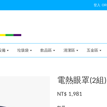
登入
OR
設備
垃圾袋
飲品區
清潔區
五金區
電熱眼罩(2組)
NT$ 1,981