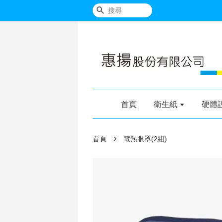
搜尋
首頁
衛生紙
硬體
›
首頁
電熱眼罩(2組)