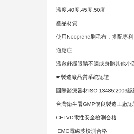
溫度:40度.45度.50度
產品材質
使用Neoprene刷毛布，搭
適應症
溫敷舒緩眼睛不適或身體其他小
☛製造廠品質系統認證
國際醫療器材ISO 13485:2003
台灣衛生署GMP優良製造工廠
CELVD電性安全檢測合格
EMC電磁波檢測合格