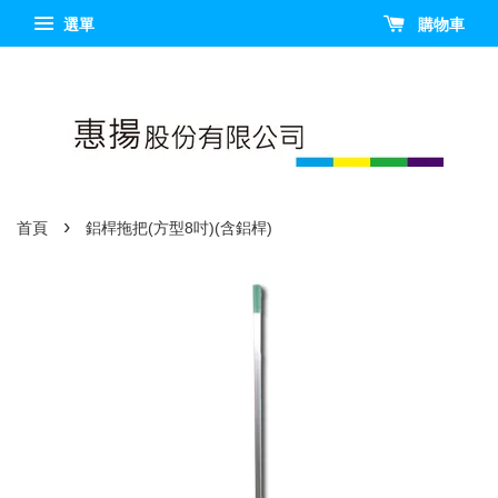
選單
購物車
›
首頁
鋁桿拖把(方型8吋)(含鋁桿)