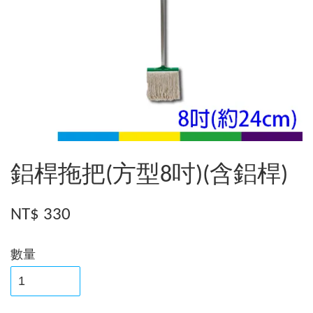
鋁桿拖把(方型8吋)(含鋁桿)
NT$ 330
數量