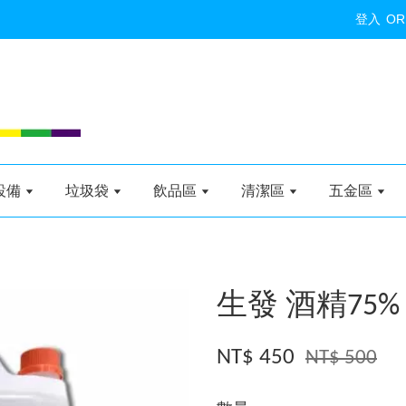
登入
OR
設備
垃圾袋
飲品區
清潔區
五金區
生發 酒精75%
NT$ 450
NT$ 500