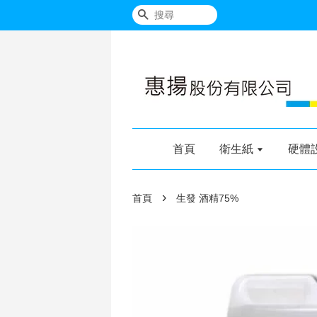
搜尋
首頁
衛生紙
硬體
›
首頁
生發 酒精75%