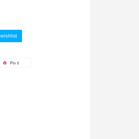
wishlist
Pin it