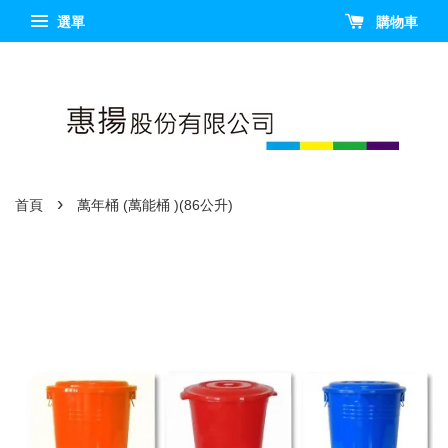
選單
購物車
›
首頁
萬年桶 (萬能桶 )(86公升)