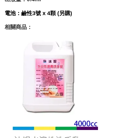
電池
：鹼性3號 x 4顆 (另購)
相關商品
：