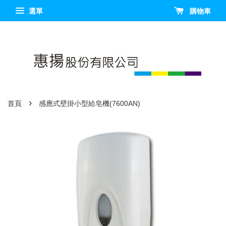
選單
購物車
›
首頁
感應式壁掛小型給皂機(7600AN)