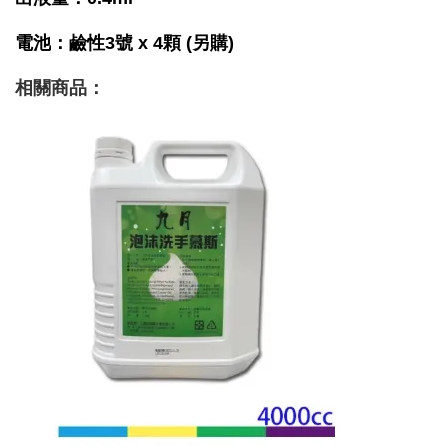
電池
：鹼性3號 x 4顆 (另購)
相關商品
：