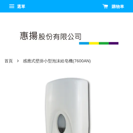
選單
購物車
›
首頁
感應式壁掛小型泡沫給皂機(7600AN)