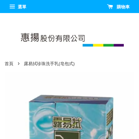
選單
購物車
›
首頁
露易拭珍珠洗手乳(皂包式)