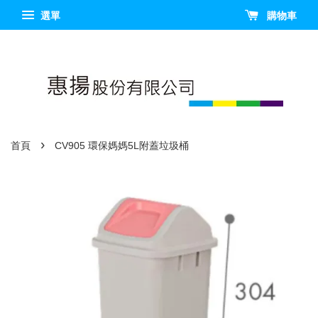
選單
購物車
›
首頁
CV905 環保媽媽5L附蓋垃圾桶