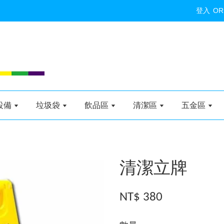
登入
OR
設備
垃圾袋
飲品區
清潔區
五金區
清潔立牌
NT$ 380