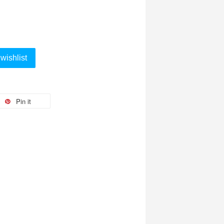
wishlist
Pin it