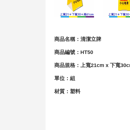
商品名稱：
清潔立牌
商品編號：HT50
商品
規格
：上寬
21cm
x
下寬30c
單位：
組
材質
：
塑料