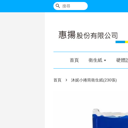
搜尋
首頁
衛生紙
硬體
›
首頁
沐妮小捲筒衛生紙(230張)