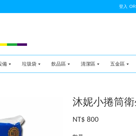
登入
OR
設備
垃圾袋
飲品區
清潔區
五金區
沐妮小捲筒衛生
NT$ 800