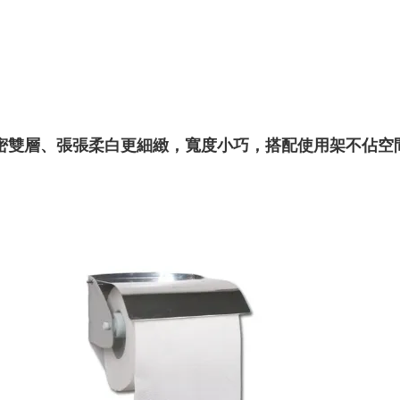
密雙層、張張柔白更細緻，寬度小巧，搭配使用架不佔空