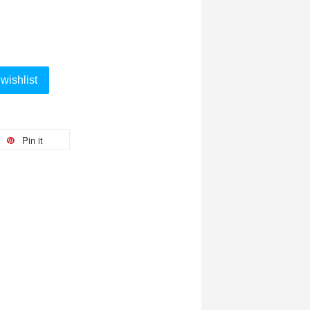
wishlist
Pin it