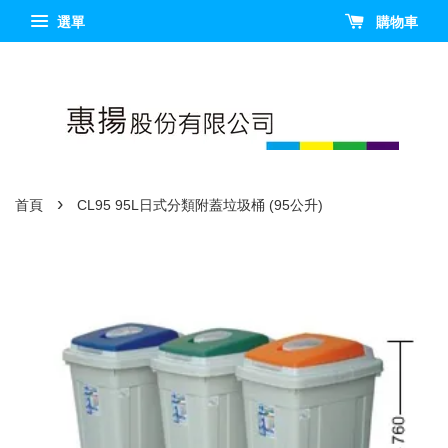
選單
購物車
›
首頁
CL95 95L日式分類附蓋垃圾桶 (95公升)