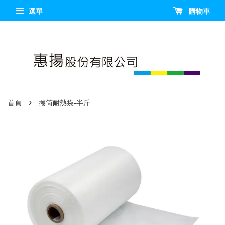
選單
購物車
›
首頁
捲筒耐熱袋-半斤