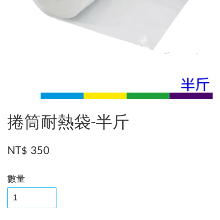
捲筒耐熱袋-半斤
NT$ 350
數量