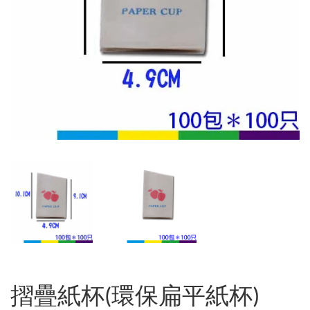
摺疊紙杯(環保扁平紙杯)