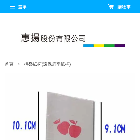
選單
購物車
›
首頁
摺疊紙杯(環保扁平紙杯)