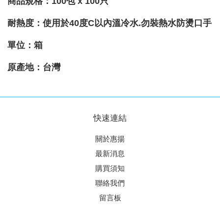
商品規格：100包 x 100只
耐熱度
：使用於40度C以內溫冷水.勿裝熱水防燙口手
單位：箱
原產地
：台灣
快速連結
關於惠揚
最新消息
購買須知
聯絡我們
留言板