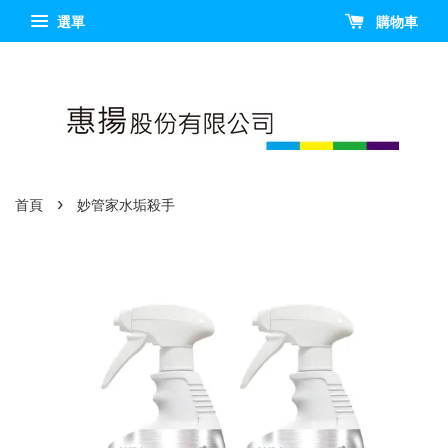
選單
購物車
›
首頁
妙管家水垢殺手