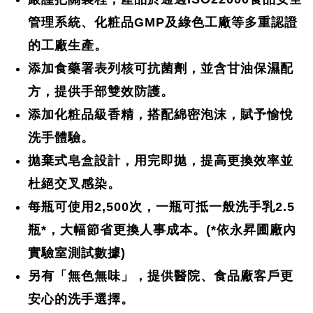
管理系統、化粧品GMP及綠色工廠等多重認證
的工廠生產。
添加食藥署表列核可抗菌劑，並含甘油保濕配
方，提供手部雙效防護。
添加化粧品級香精，搭配綿密泡沫，賦予愉悅
洗手體驗。
拋棄式皂盒設計，用完即拋，提高更換效率並
杜絕交叉感染。
每瓶可使用2,500次，一瓶可抵一般洗手乳2.5
瓶*，大幅節省更換人事成本。(*依永昇圃廠內
實驗室測試數據)
另有「無色無味」，提供醫院、食品廠客戶更
安心的洗手選擇。