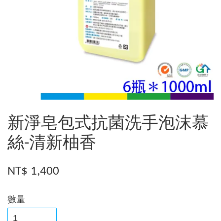
新淨皂包式抗菌洗手泡沫慕
絲-清新柚香
NT$ 1,400
數量