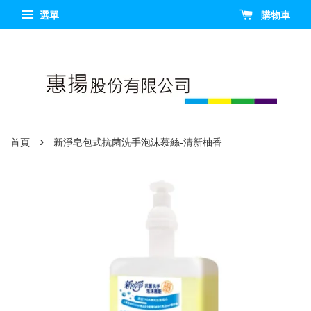
選單
購物車
›
首頁
新淨皂包式抗菌洗手泡沫慕絲-清新柚香