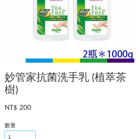
妙管家抗菌洗手乳 (植萃茶
樹)
NT$ 200
數量