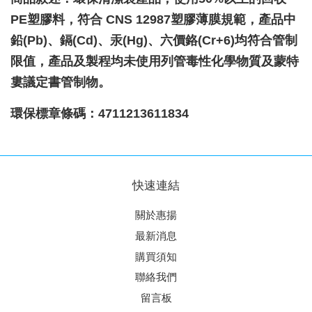
PE塑膠料，符合 CNS 12987塑膠薄膜規範，產品中
鉛(Pb)、鎘(Cd)、汞(Hg)、六價鉻(Cr+6)均符合管制
限值，產品及製程均未使用列管毒性化學物質及蒙特
婁議定書管制物。
環保標章條碼：4711213611834
快速連結
關於惠揚
最新消息
購買須知
聯絡我們
留言板