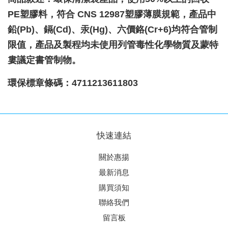
PE塑膠料，符合 CNS 12987塑膠薄膜規範，產品中
鉛(Pb)、鎘(Cd)、汞(Hg)、六價鉻(Cr+6)均符合管制
限值，產品及製程均未使用列管毒性化學物質及蒙特
婁議定書管制物。
環保標章條碼：4711213611803
快速連結
關於惠揚
最新消息
購買須知
聯絡我們
留言板