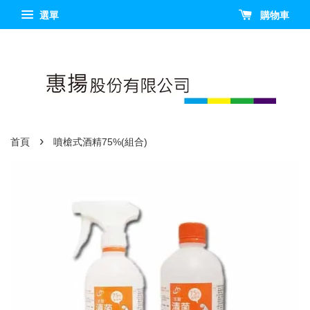
選單
購物車
›
首頁
噴槍式酒精75%(組合)