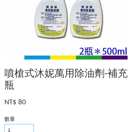
噴槍式沐妮萬用除油劑-補充
瓶
NT$ 80
數量