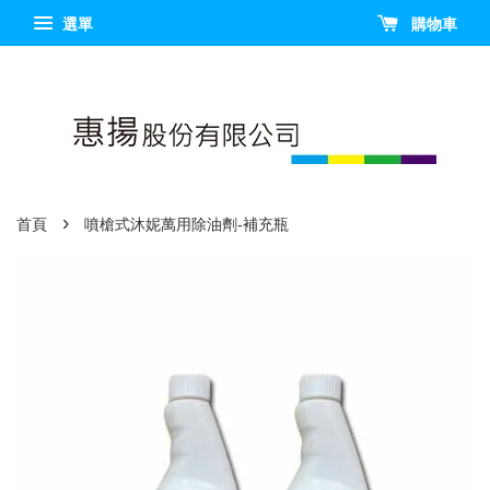
選單
購物車
›
首頁
噴槍式沐妮萬用除油劑-補充瓶