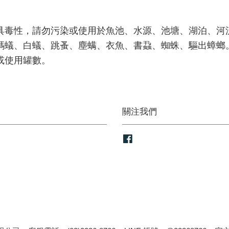
具毒性，請勿污染或使用於魚池、水源、池塘、湖泊、河
螞蟻、白蟻、跳蚤、塵螨、衣魚、書蝨、蜘蛛、驅出蟑螂
或使用罐數。
關注我們
Facebook