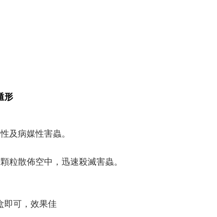
遁形
性及病媒性害蟲。 
 
顆粒散佈空中，迅速殺滅害蟲。 
一盒即可，效果佳