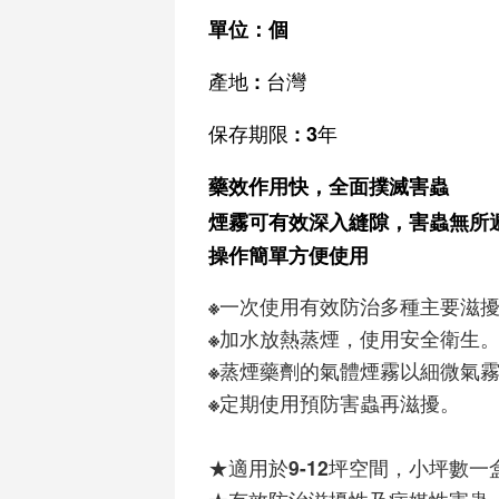
單位：個
產地 : 台灣
保存期限 : 3年
藥效作用快，全面撲滅害蟲
煙霧可有效深入縫隙，害蟲無所
操作簡單方便使用
※一次使用有效防治多種主要滋擾
※加水放熱蒸煙，使用安全衛生。
※蒸煙藥劑的氣體煙霧以細微氣霧
※定期使用預防害蟲再滋擾。
★適用於9-12坪空間，小坪數