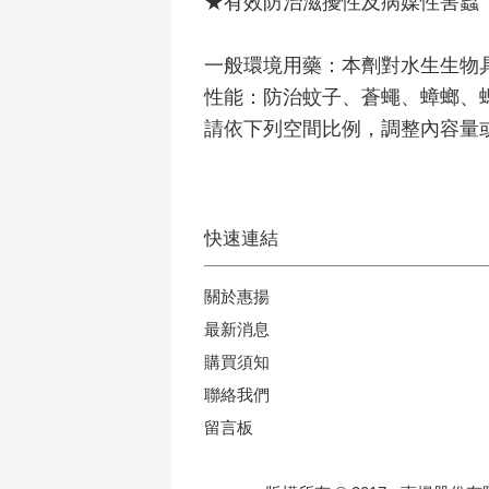
★有效防治滋擾性及病媒性害蟲
一般環境用藥：本劑對水生生物
性能：防治蚊子、蒼蠅、蟑螂、
請依下列空間比例，調整內容量
快速連結
關於惠揚
最新消息
購買須知
聯絡我們
留言板