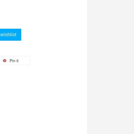
wishlist
Pin it