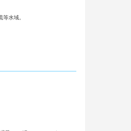
流等水域。
。