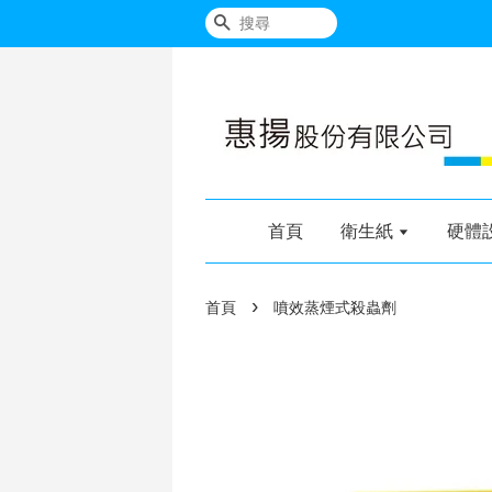
搜尋
首頁
衛生紙
硬體
›
首頁
噴效蒸煙式殺蟲劑