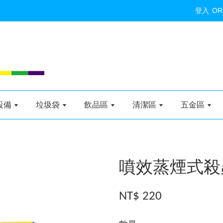
登入
OR
設備
垃圾袋
飲品區
清潔區
五金區
噴效蒸煙式殺
NT$ 220