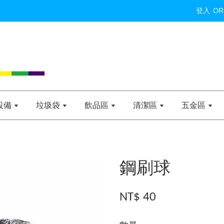
登入
OR
設備
垃圾袋
飲品區
清潔區
五金區
鋼刷球
NT$ 40