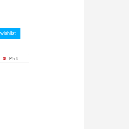
wishlist
Pin it