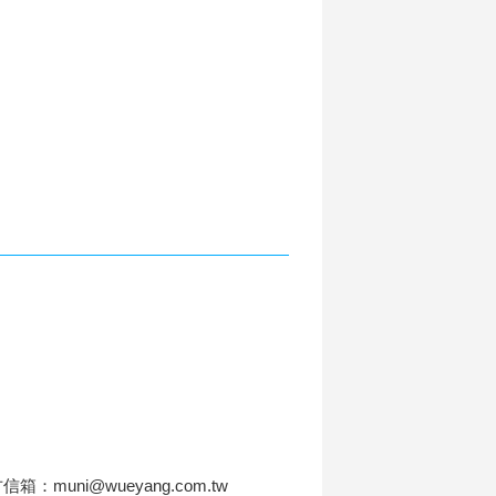
信箱：muni@wueyang.com.tw