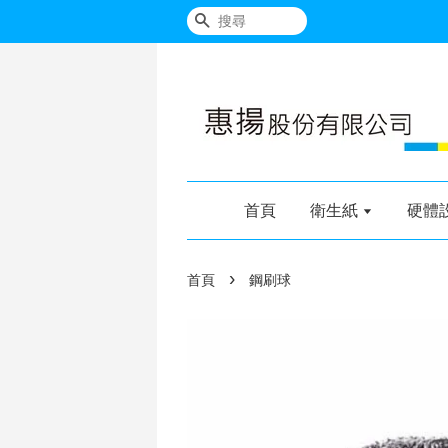
搜尋
首頁
衛生紙
硬體
›
首頁
鋼刷球