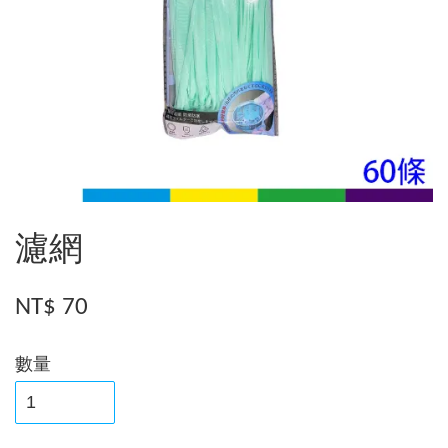
濾網
NT$ 70
數量