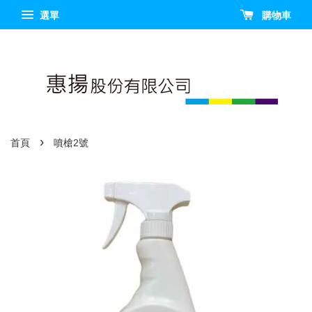
選單
購物車
›
首頁
噴槍2號