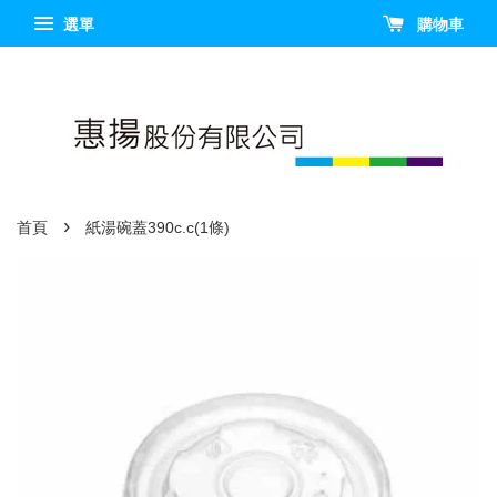
選單
購物車
›
首頁
紙湯碗蓋390c.c(1條)