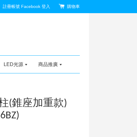
註冊帳號
Facebook 登入
購物車
LED光源
商品推廣
柱(錐座加重款)
6BZ)