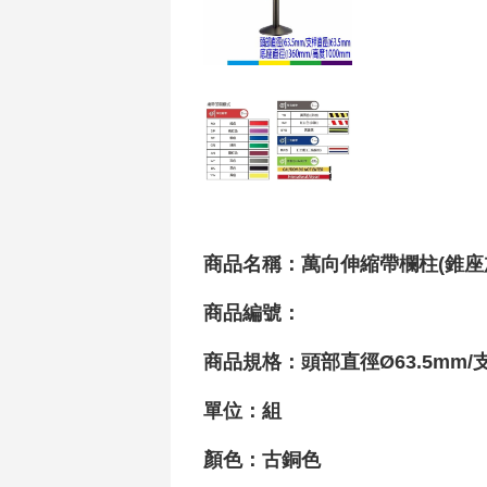
商品名稱：萬向伸縮帶欄柱(錐座加重款
商品編號：
商品規格：頭部直徑Ø63.5mm/
單位：組
顏色：古銅色