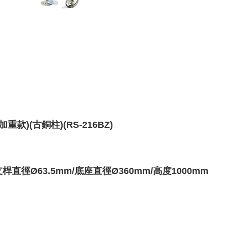
)(古銅柱)(RS-216BZ)
支桿直徑
Ø63.5
mm/底座
直徑Ø360mm/高度1000mm