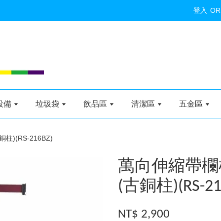
登入
OR
設備
垃圾袋
飲品區
清潔區
五金區
)(RS-216BZ)
萬向伸縮帶欄
(古銅柱)(RS-21
NT$ 2,900