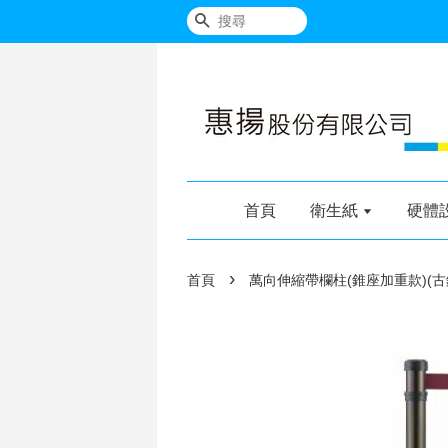
搜尋
首頁
衛生紙
硬體
›
首頁
萬向伸縮帶欄柱(錐座加重款)(古銅柱