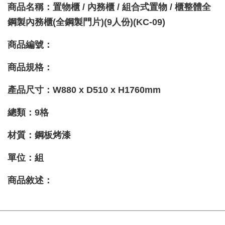
商品名稱：置物櫃 / 內務櫃 / 組合式置物 / 櫃整體全
鋼製內務櫃(全鋼製門片)(9人份)(KC-09)
商品編號：
商品規格：
產品尺寸：
W880
x D510
x H1760
mm
總類：9格
材質
：鋼板烤漆
單位：組
商品敘述：