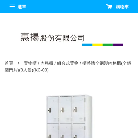
選單
購物車
›
首頁
置物櫃 / 內務櫃 / 組合式置物 / 櫃整體全鋼製內務櫃(全鋼
製門片)(9人份)(KC-09)