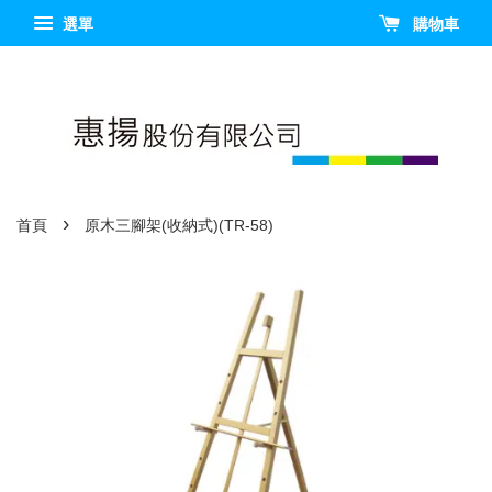
選單
購物車
›
首頁
原木三腳架(收納式)(TR-58)