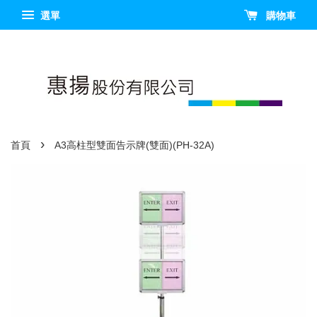
選單
購物車
›
首頁
A3高柱型雙面告示牌(雙面)(PH-32A)