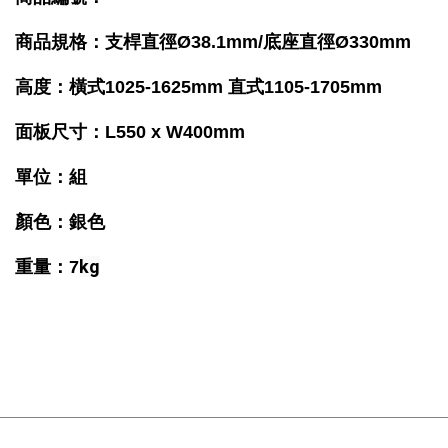
商品規格：
支桿直徑
Ø38.1
mm/底座
直徑Ø330mm
高度：橫式1025-1625mm 直式1105-1705mm
面板尺寸：L550
x W400mm
單位：組
顏色
：銀色
kg
重量
：7