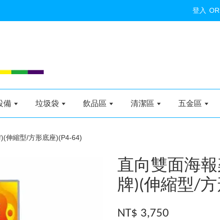
登入
OR
設備
垃圾袋
飲品區
清潔區
五金區
伸縮型/方形底座)(P4-64)
直向雙面海報
牌)(伸縮型/方形
NT$ 3,750