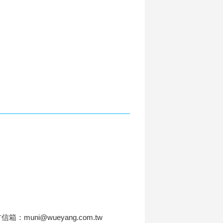
信箱：muni@wueyang.com.tw