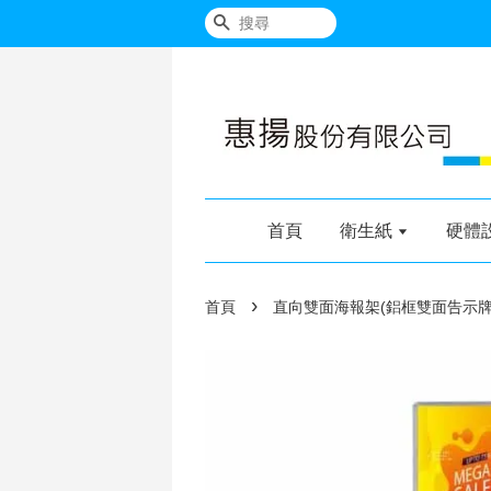
搜尋
首頁
衛生紙
硬體
›
首頁
直向雙面海報架(鋁框雙面告示牌)(