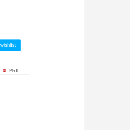
wishlist
Pin it