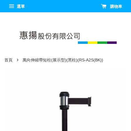
選單
購物車
›
首頁
萬向伸縮帶短柱(展示型)(黑柱)(RS-A2S(BK))