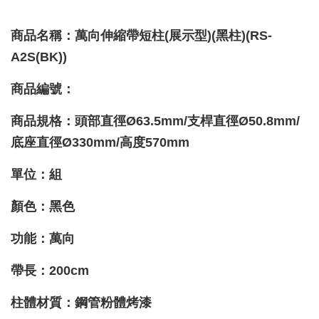
商品名稱：萬向伸縮帶短柱(展示型)(黑柱)(RS-
A2S(BK))
商品編號：
商品規格：頭部直徑Ø63.5mm/支桿直徑Ø50.8mm/
底座直徑Ø330mm/高度570mm
單位：組
顏色：黑色
功能：萬向
帶長：200cm
柱體材質
：鋼管粉體烤漆