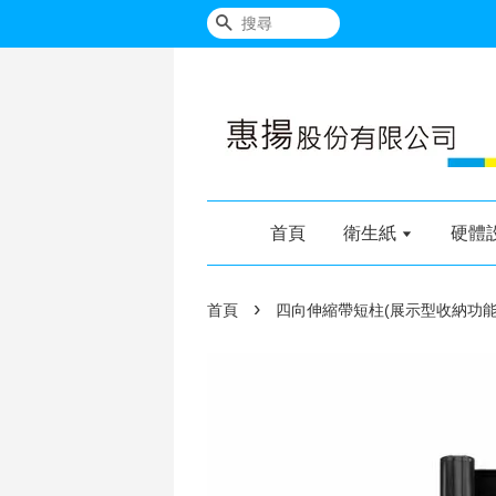
搜尋
首頁
衛生紙
硬體
›
首頁
四向伸縮帶短柱(展示型收納功能)(銀柱