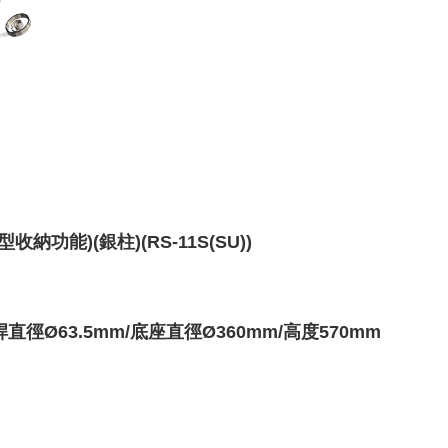
功能)(銀柱)(RS-11S(SU))
桿直徑
Ø63.5
mm/底座直徑Ø360mm/高度570mm