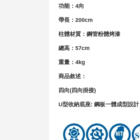
功能
：4向
帶長：200cm
柱體材質
：鋼管粉體烤漆
總高：57cm
重量
：4kg
商品敘述：
四向(四向掛接)
U型收納底座: 鋼板一體成型設計