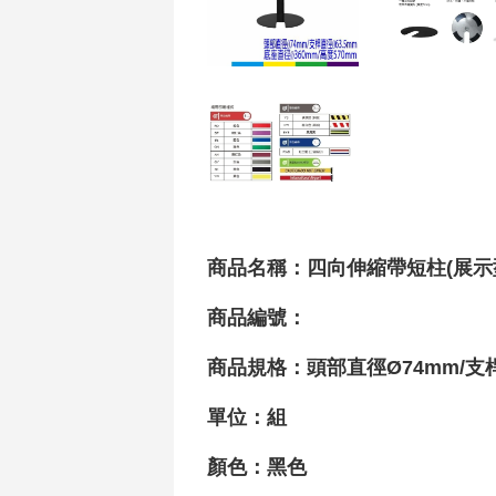
商品名稱：四向伸縮帶短柱(展示型收納
商品編號：
商品規格：頭部直徑Ø74mm/支
單位：組
顏色：黑色