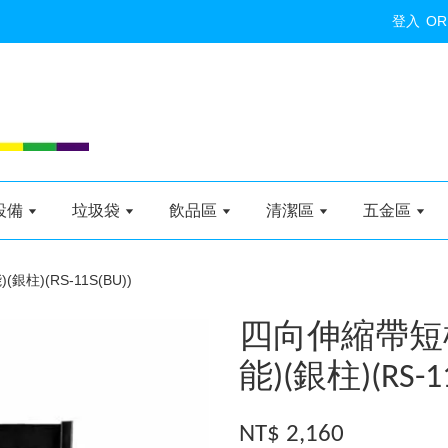
登入
OR
設備
垃圾袋
飲品區
清潔區
五金區
)(RS-11S(BU))
四向伸縮帶短
能)(銀柱)(RS-11
NT$ 2,160