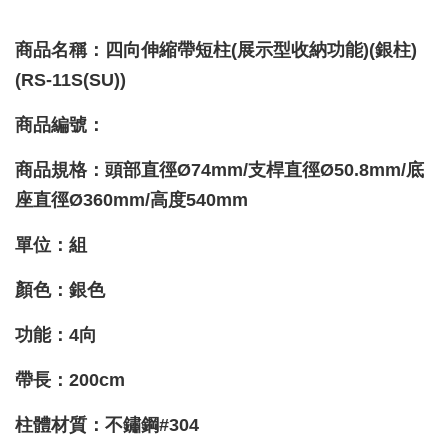
商品名稱：四向伸縮帶短柱(展示型收納功能)(銀柱)
(RS-11S(SU))
商品編號：
商品規格：頭部直徑Ø74mm/支桿直徑
Ø50.8
mm/底
座直徑Ø360mm/高度540mm
單位：組
顏色：銀色
功能
：4向
帶長：200cm
柱體材質
：不鏽鋼#304