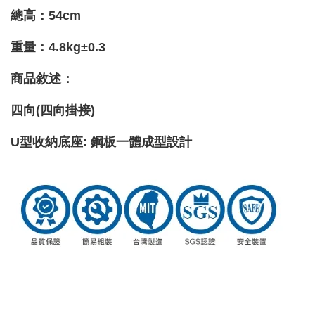
總高：54cm
重量
：4.8kg±0.3
商品敘述：
四向(四向掛接)
U型收納底座: 鋼板一體成型設計