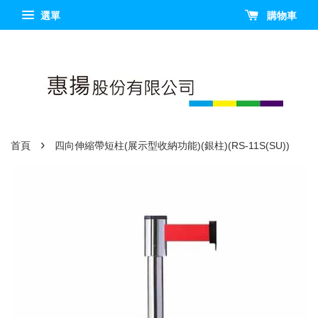
選單
購物車
›
首頁
四向伸縮帶短柱(展示型收納功能)(銀柱)(RS-11S(SU))