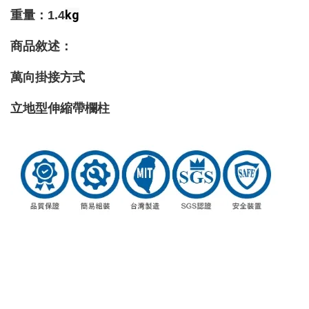
kg
重量
：1.4
商品敘述：
萬向掛接方式
立地型伸縮帶欄柱