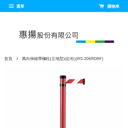
選單
購物車
›
首頁
萬向伸縮帶欄柱(立地型)(紅柱)(RS-206RDRF)