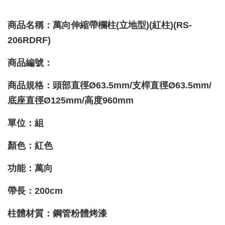
商品名稱：萬向伸縮帶欄柱(立地型)(紅柱)(RS-
206RDRF)
商品編號：
商品規格：頭部直徑Ø63.5mm/支桿直徑
Ø63.5
mm/
底座
直徑Ø125mm/高度960mm
單位：組
顏色：紅色
功能
：萬向
帶長：200cm
柱體材質
：鋼管粉體烤漆