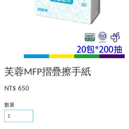
芙蓉MFP摺疊擦手紙
NT$ 650
數量