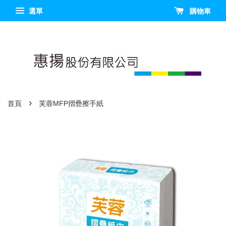
選單
購物車
›
首頁
芙蓉MFP摺疊擦手紙