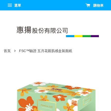
選單
購物車
›
首頁
FSC™驗證 五月花親肌感盒裝面紙