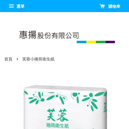
選單
購物車
›
首頁
芙蓉小捲筒衛生紙