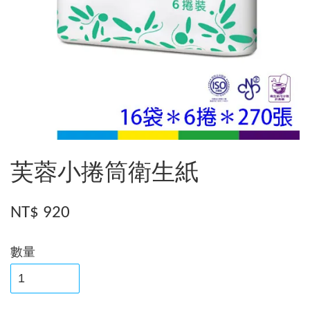
芙蓉小捲筒衛生紙
NT$ 920
數量