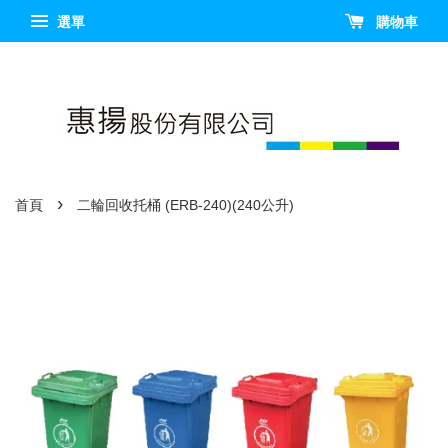
選單
購物車
›
首頁
二輪回收托桶 (ERB-240)(240公升)