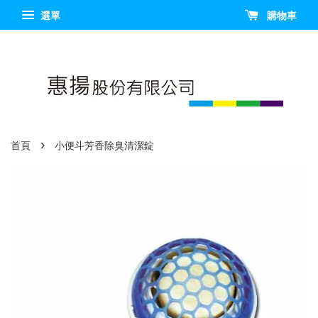
選單
購物車
›
首頁
小便斗芳香除臭清潔錠