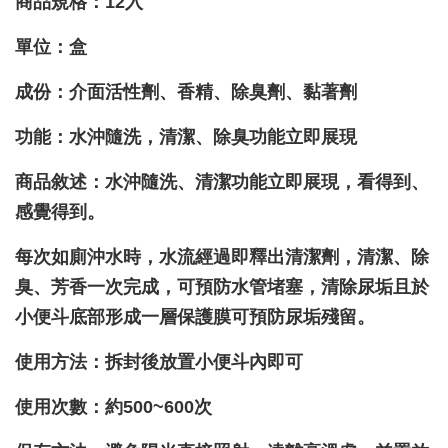
商品規格：12入
單位：盒
成份：介面活性劑
、香精
、除臭劑
、黏著劑
功能：水沖隨洗
，清潔
、除臭功能立即展現
商品敘述：水沖隨洗
、清潔功能立即展現
，看得到
、
感覺得到
。
每次如廁沖水時
，水流經過即釋出清潔劑
，清潔
、除
臭
、芳香一次完成
，可預防水管堵塞
，清除尿垢且於
小便斗底部形成一層保護膜可預防尿垢殘留
。
使用方法：拆封後放置小便斗內即可
使用次數：約500~600次