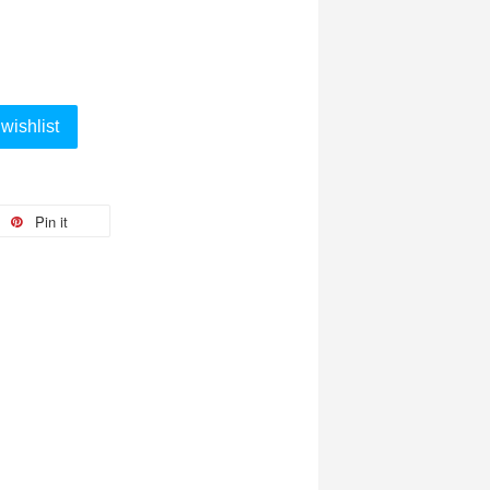
wishlist
Pin it