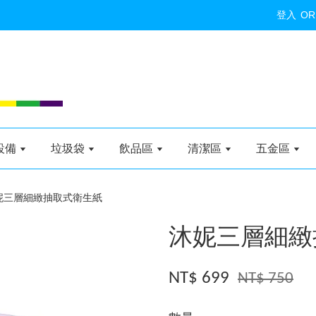
登入
OR
設備
垃圾袋
飲品區
清潔區
五金區
妮三層細緻抽取式衛生紙
沐妮三層細緻
NT$ 699
NT$ 750