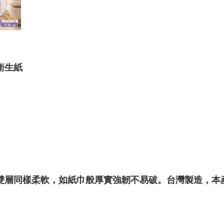
衛生紙
雙層同樣柔軟，如紙巾般厚實強韌不易破。台灣製造，本