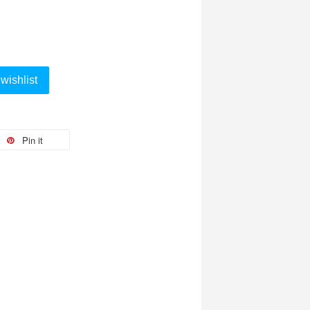
wishlist
Pin it