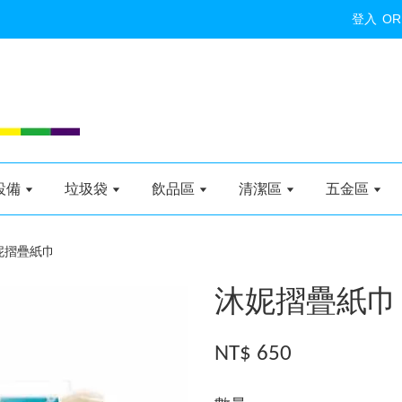
登入
OR
設備
垃圾袋
飲品區
清潔區
五金區
妮摺疊紙巾
沐妮摺疊紙巾
NT$ 650