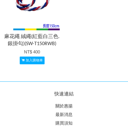
麻花繩 絨繩(紅藍白三色.
銀掛勾)(SW-T150RWB)
NT$ 400
加入購物車
快速連結
關於惠揚
最新消息
購買須知