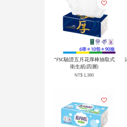
*FSC驗證五月花厚棒抽取式
衛生紙(四層)
NT$ 1,380
加入購物車