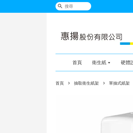
搜尋
首頁
衛生紙
硬體
›
›
首頁
抽取衛生紙架
單抽式紙架