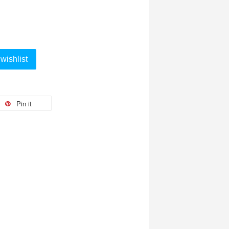
wishlist
Pin it