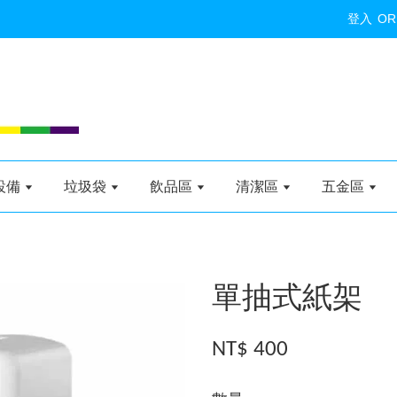
登入
OR
設備
垃圾袋
飲品區
清潔區
五金區
單抽式紙架
NT$ 400